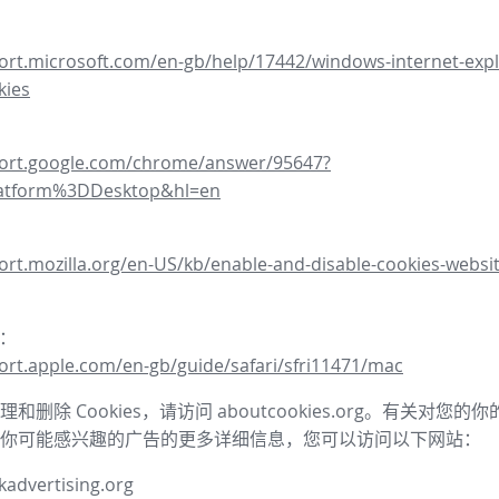
ort.microsoft.com/en-gb/help/17442/windows-internet-expl
kies
port.google.com/chrome/answer/95647?
latform%3DDesktop&hl=en
ort.mozilla.org/en-US/kb/enable-and-disable-cookies-websit
器：
ort.apple.com/en-gb/guide/safari/sfri11471/mac
和删除 Cookies，请访问 aboutcookies.org。有关对您
你可能感兴趣的广告的更多详细信息，您可以访问以下网站：
advertising.org